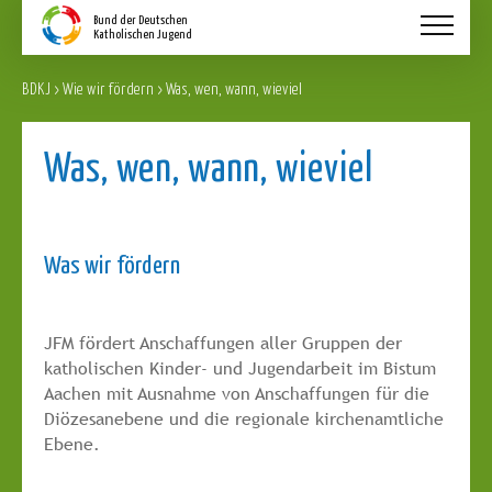
Aktuelles
BDKJ
>
Wie wir fördern
>
Was, wen, wann, wieviel
Wer wir sind
Was wir machen
Was, wen, wann, wieviel
Wie Sie helfen
Wie wir fördern
Was wir fördern
Kontakt
JFM fördert Anschaffungen aller Gruppen der
katholischen Kinder- und Jugendarbeit im Bistum
Aachen mit Ausnahme von Anschaffungen für die
Diözesanebene und die regionale kirchenamtliche
Ebene.